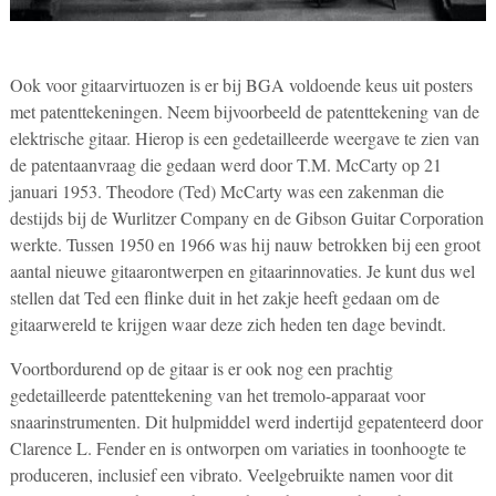
Ook voor gitaarvirtuozen is er bij BGA voldoende keus uit posters
met patenttekeningen. Neem bijvoorbeeld de patenttekening van de
elektrische gitaar. Hierop is een gedetailleerde weergave te zien van
de patentaanvraag die gedaan werd door T.M. McCarty op 21
januari 1953. Theodore (Ted) McCarty was een zakenman die
destijds bij de Wurlitzer Company en de Gibson Guitar Corporation
werkte. Tussen 1950 en 1966 was hij nauw betrokken bij een groot
aantal nieuwe gitaarontwerpen en gitaarinnovaties. Je kunt dus wel
stellen dat Ted een flinke duit in het zakje heeft gedaan om de
gitaarwereld te krijgen waar deze zich heden ten dage bevindt.
Voortbordurend op de gitaar is er ook nog een prachtig
gedetailleerde patenttekening van het tremolo-apparaat voor
snaarinstrumenten. Dit hulpmiddel werd indertijd gepatenteerd door
Clarence L. Fender en is ontworpen om variaties in toonhoogte te
produceren, inclusief een vibrato. Veelgebruikte namen voor dit