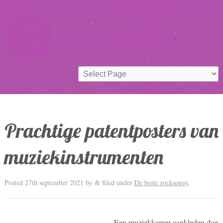
Prachtige patentposters van
muziekinstrumenten
Posted
27th september 2021
by
filed under
De beste rocksongs
.
&
Een muziekkamer aankleden doe