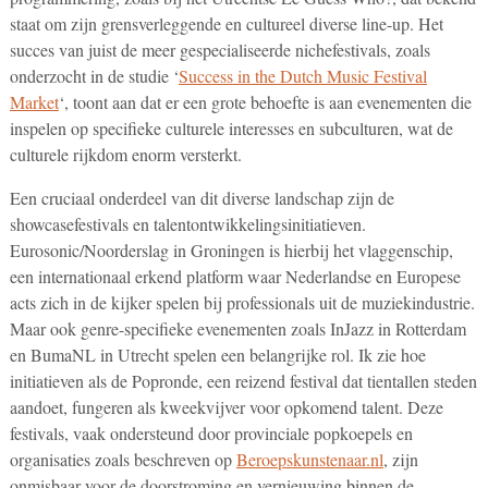
staat om zijn grensverleggende en cultureel diverse line-up. Het
succes van juist de meer gespecialiseerde nichefestivals, zoals
onderzocht in de studie ‘
Success in the Dutch Music Festival
Market
‘, toont aan dat er een grote behoefte is aan evenementen die
inspelen op specifieke culturele interesses en subculturen, wat de
culturele rijkdom enorm versterkt.
Een cruciaal onderdeel van dit diverse landschap zijn de
showcasefestivals en talentontwikkelingsinitiatieven.
Eurosonic/Noorderslag in Groningen is hierbij het vlaggenschip,
een internationaal erkend platform waar Nederlandse en Europese
acts zich in de kijker spelen bij professionals uit de muziekindustrie.
Maar ook genre-specifieke evenementen zoals InJazz in Rotterdam
en BumaNL in Utrecht spelen een belangrijke rol. Ik zie hoe
initiatieven als de Popronde, een reizend festival dat tientallen steden
aandoet, fungeren als kweekvijver voor opkomend talent. Deze
festivals, vaak ondersteund door provinciale popkoepels en
organisaties zoals beschreven op
Beroepskunstenaar.nl
, zijn
onmisbaar voor de doorstroming en vernieuwing binnen de