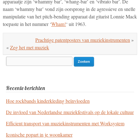
apparaatje zijn ‘whammy bar’, ‘whang-bar’ en ‘vibrato bar’. De
naam ‘whammy bar’ vond zijn oorsprong in de agressieve en snelle
manipulatie van het pitch-bending apparaat dat gitarist Lonnie Mack
toepaste in het nummer ‘
Wham!
‘ uit 1963.
Prachtige patentposters van muziekinstrumenten
»
«
Zeg het met muziek
Search
for:
Recente berichten
Hoe rockbands kinderkleding beïnvloeden
De invloed van Nederlandse muziekfestivals op de lokale cultuur
Efficient transport van muziekinstrumenten met Worksystem
Iconische popart in je woonkamer