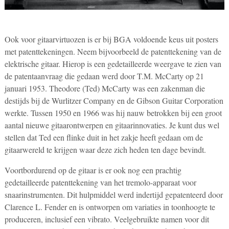
Ook voor gitaarvirtuozen is er bij BGA voldoende keus uit posters
met patenttekeningen. Neem bijvoorbeeld de patenttekening van de
elektrische gitaar. Hierop is een gedetailleerde weergave te zien van
de patentaanvraag die gedaan werd door T.M. McCarty op 21
januari 1953. Theodore (Ted) McCarty was een zakenman die
destijds bij de Wurlitzer Company en de Gibson Guitar Corporation
werkte. Tussen 1950 en 1966 was hij nauw betrokken bij een groot
aantal nieuwe gitaarontwerpen en gitaarinnovaties. Je kunt dus wel
stellen dat Ted een flinke duit in het zakje heeft gedaan om de
gitaarwereld te krijgen waar deze zich heden ten dage bevindt.
Voortbordurend op de gitaar is er ook nog een prachtig
gedetailleerde patenttekening van het tremolo-apparaat voor
snaarinstrumenten. Dit hulpmiddel werd indertijd gepatenteerd door
Clarence L. Fender en is ontworpen om variaties in toonhoogte te
produceren, inclusief een vibrato. Veelgebruikte namen voor dit