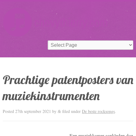
Prachtige patentposters van
muziekinstrumenten
Posted
27th september 2021
by
filed under
De beste rocksongs
.
&
Een muziekkamer aankleden doe