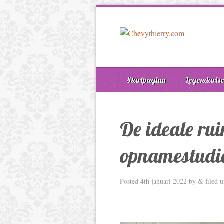
Startpagina
Legendarisc
De ideale rui
opnamestudi
Posted
4th januari 2022
by
filed 
&