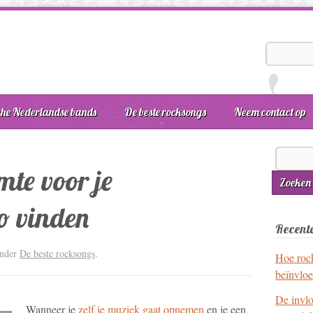
he Nederlandse bands
De beste rocksongs
Neem contact op
mte voor je
o vinden
Recente
under
De beste rocksongs
.
Hoe roc
beïnvlo
De invl
Wanneer je
zelf je muziek gaat opnemen
en je een