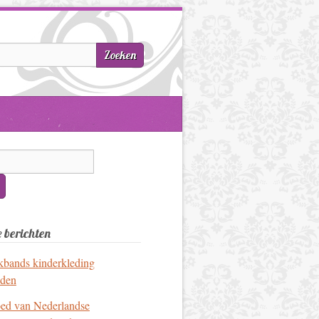
 berichten
kbands kinderkleding
eden
oed van Nederlandse