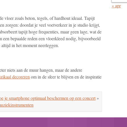
« apr
 vloer zoals beton, tegels, of hardhout ideaal. Tapijt
 zorgen: doordat je veel voetverkeer in je studio krijgt,
t absorbeert tapijt hoge frequenties, maar geen lage, wat de
m een bepaalde reden een vloerkleed nodig, bijvoorbeeld
 altijd in het moment neerleggen.
eter niets aan de muur hangen, maar de andere
zikaal decoreren
om in de sfeer te blijven en de inspiratie
e je smartphone optimaal beschermen op een concert
»
muziekinstrumenten