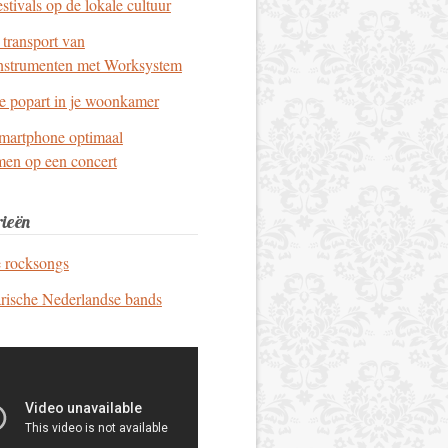
stivals op de lokale cultuur
t transport van
nstrumenten met Worksystem
e popart in je woonkamer
smartphone optimaal
men op een concert
ieën
e rocksongs
rische Nederlandse bands