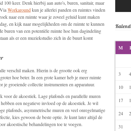
uid 100 keer. Denk hierbij aan auto’s, buren, sanitair, maar
 Via
Workaround
kun je allerlei panden en ruimtes vinden
 zoek naar een ruimte waar je zoveel geluid kunt maken
 dag, en kijk naar mogelijkheden om de ruimte te kunnen
Kalend
 de buren van een potentiële ruimte hoe hun dagindeling
 staan als er een muziekstudio zich in de buurt komt
M
er
e verschil maken. Hierin is de grootte ook erg
3
e groter hoe beter. In een grote kamer heb je meer ruimte
 je groeiende collectie instrumenten en apparatuur.
10
k voor de akoestiek. Lage plafonds en parallelle muren
17
hebben een negatieve invloed op de akoestiek. Je wil
hoge plafonds, asymmetrische muren en veel onregelmatige
24
tie, kies gewoon de beste optie. Je kunt later altijd de
oor akoestische behandelingen toe te voegen.
31