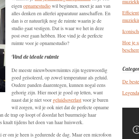
muziekfe
eigen
opnamestudio
wil beginnen, moet je aan van
Efficien
alles denken en allerlei apparatuur aanschaffen. En
muzieki
dan is er natuurlijk nog de ruimte waarin je de
studio gaat vestigen. Dat is waar we het in deze
Iconisch
post over gaan hebben. Hoe vind je de perfecte
Hoe je 
ruimte voor je opnamestudio?
bescher
Vind de ideale ruimte
Categor
De meeste nieuwbouwruimtes zijn tegenwoordig
goed geïsoleerd, op zowel temperatuur als geluid.
De best
Oudere panden daarentegen, kunnen nogal eens
gehorig zijn. Hier moet je goed op letten, want
Legenda
naast dat je niet voor
geluidsoverlast
voor je buren
wil zorgen, wil je ook niet dat de perfecte opname
n de trap op loopt of doordat het buurmeisje haar
s knalt tijdens het doen van haar huiswerk.
aai er om je heen is gedurende de dag. Maar een microfoon