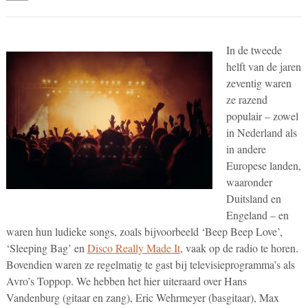
In de tweede
helft van de jaren
zeventig waren
ze razend
populair – zowel
in Nederland als
in andere
Europese landen,
waaronder
Duitsland en
Engeland – en
waren hun ludieke songs, zoals bijvoorbeeld ‘Beep Beep Love’,
‘Sleeping Bag’ en
Disco Really Made It
, vaak op de radio te horen.
Bovendien waren ze regelmatig te gast bij televisieprogramma’s als
Avro’s Toppop. We hebben het hier uiteraard over Hans
Vandenburg (gitaar en zang), Eric Wehrmeyer (basgitaar), Max