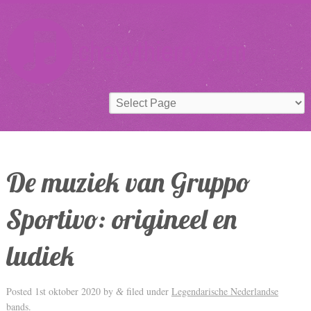
De muziek van Gruppo
Sportivo: origineel en
ludiek
Posted
1st oktober 2020
by
filed under
Legendarische Nederlandse
&
bands
.