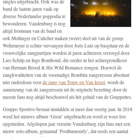
singles uitgebracht. Ook was de
band de laatste jaren vaak op
diverse Nederlandse poppodia te
bewonderen. Vandenburg is nog
altijd frontman van de band en
ook Mollinger en Calicher maken (weer) deel uit van de groep.
Wehrmeyer is echter vervangen door Joris Lutz op basgitaar en de
vrouwelijke zangpartijen worden al jaren achtereen verzorgd door
Lies Schilp en Inge Bonthond, die eerder in het achtergrondkoor
van Herman Brood & His Wild Romance zongen. Hoewel de
zangkwaliteiten van de voormalige Bombita zangeressen absoluut
niet onderdoen voor
de zang van Touw en Van Iersel
, wordt de
samenzang van de zangeressen uit de originele bezetting door de
meeste fans nog altijd beschouwd als hét geluid van de Gruppettes.
Gruppo Sportivo bestaat inmiddels al meer dan veertig jaar. In 2018
werd het nieuwe album ‘Great’ uitgebracht en werd er weer live
opgetreden. Afgelopen jaar verraste Vandenburg zijn fans met een
nieuw solo-album, genaamd ‘Posthumourly’, dat reeds een aantal