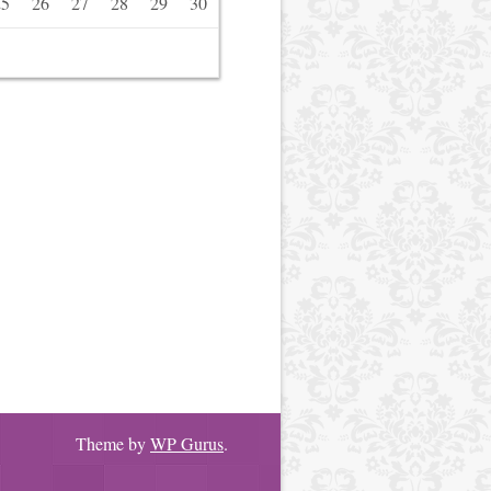
25
26
27
28
29
30
Theme by
WP Gurus
.