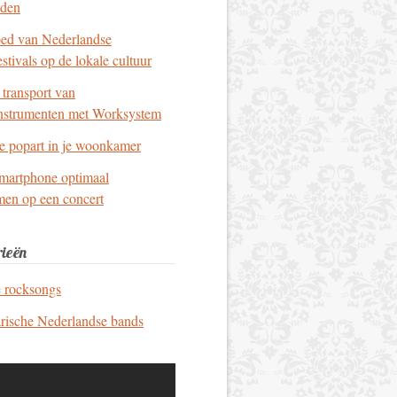
eden
oed van Nederlandse
stivals op de lokale cultuur
t transport van
nstrumenten met Worksystem
e popart in je woonkamer
smartphone optimaal
men op een concert
ieën
e rocksongs
rische Nederlandse bands