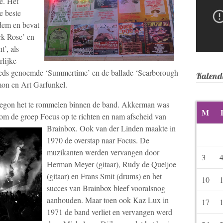
te. Het
e beste
dem en bevat
rk Rose’ en
t’, als
rlijke
reeds genoemde ‘Summertime’ en de ballade ‘Scarborough
Kalend
mon en Art Garfunkel.
begon het te rommelen binnen de band. Akkerman was
M
om de groep Focus op te richten en nam afscheid van
Brain
box. Ook van der Linden maakte in
1970 de overstap naar Focus. De
muzikanten werden vervangen door
3
Herman Meyer (gitaar), Rudy de Queljoe
(gitaar) en Frans Smit (drums) en het
10
succes van Brainbox bleef vooralsnog
aanhouden. Maar toen ook Kaz Lux in
17
1971 de band verliet en vervangen werd