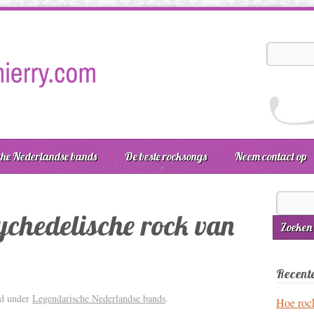
he Nederlandse bands
De beste rocksongs
Neem contact op
ychedelische rock van
Recente
ed under
Legendarische Nederlandse bands
.
Hoe roc