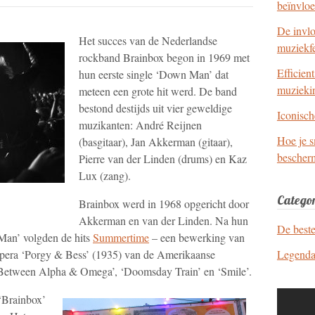
beïnvlo
De invl
Het succes van de Nederlandse
muziekfe
rockband Brainbox begon in 1969 met
Efficien
hun eerste single ‘Down Man’ dat
muzieki
meteen een grote hit werd. De band
bestond destijds uit vier geweldige
Iconisch
muzikanten: André Reijnen
Hoe je 
(basgitaar), Jan Akkerman (gitaar),
bescher
Pierre van der Linden (drums) en Kaz
Lux (zang).
Categor
Brainbox werd in 1968 opgericht door
Akkerman en van der Linden. Na hun
De best
 Man’ volgden de hits
Summertime
– een bewerking van
 opera ‘Porgy & Bess’ (1935) van de Amerikaanse
Legenda
Between Alpha & Omega’, ‘Doomsday Train’ en ‘Smile’.
‘Brainbox’