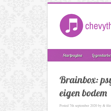
Startpagina
Legendarisc
Brainbox: ps
eigen bodem
Posted
7th september 2020
by
fil
&