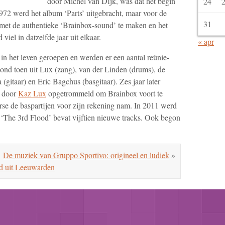
door Michel van Dijk, was dat het begin
24
972 werd het album ‘Parts’ uitgebracht, maar voor de
31
 met de authentieke ‘Brainbox-sound’ te maken en het
viel in datzelfde jaar uit elkaar.
« apr
n het leven geroepen en werden er een aantal reünie-
ond toen uit Lux (zang), van der Linden (drums), de
(gitaar) en Eric Bagchus (basgitaar). Zes jaar later
s door
Kaz Lux
opgetrommeld om Brainbox voort te
rse de baspartijen voor zijn rekening nam. In 2011 werd
‘The 3rd Flood’ bevat vijftien nieuwe tracks. Ook begon
De muziek van Gruppo Sportivo: origineel en ludiek
»
d uit Leeuwarden